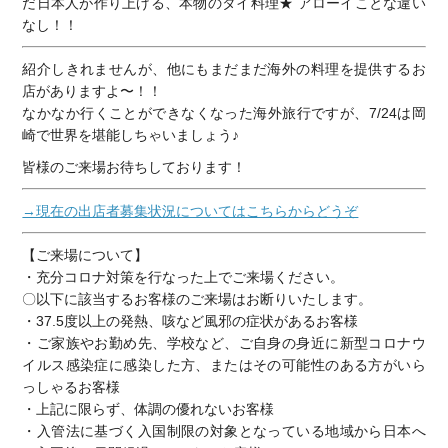
だ日本人が作り上げる、本物のタイ料理★ アローイことな違い
なし！！
紹介しきれませんが、他にもまだまだ海外の料理を提供するお
店がありますよ〜！！
なかなか行くことができなくなった海外旅行ですが、7/24は岡
崎で世界を堪能しちゃいましょう♪
皆様のご来場お待ちしております！
→現在の出店者募集状況についてはこちらからどうぞ
【ご来場について】
・充分コロナ対策を行なった上でご来場ください。
〇以下に該当するお客様のご来場はお断りいたします。
・37.5度以上の発熱、咳など風邪の症状があるお客様
・ご家族やお勤め先、学校など、ご自身の身近に新型コロナウ
イルス感染症に感染した方、またはその可能性のある方がいら
っしゃるお客様
・上記に限らず、体調の優れないお客様
・入管法に基づく入国制限の対象となっている地域から日本へ